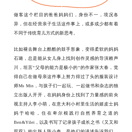
做客这个栏目的爸爸妈妈们，身份不一，境况各
异，但在经营亲子生活这件事上，或多或少都有着
不同于传统育儿方式的新思考。
比如褪去舞台上酷酷的鼓手形象，变得柔软的妈妈
石璐
，总是能从女儿身上找到创作灵感的导演
赖声
川
，坦言“父母的能力是极小的“的作家
张大春
，觉
得自己在做母亲这件事上努力得过了头的服装设计
师
Ms Min
，与孩子们一起玩、一起做书和杂志的独
立出版人
开开
，在妈妈身份上找到了力量感的前央
视主持人
李小萌
，在意大利小村里生活的嬉皮士妈
妈
于哈哈
，住在卑尔根践行自然养育之道的
Ben&Yilei
，以及书写了记录孩子成长之书《又又和
双双》的出版人
陈小奇
，是他们的讲述告诉我们，