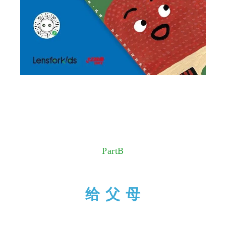
PartB
给 父 母