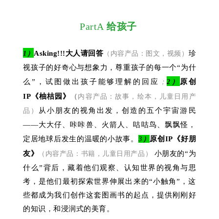
PartA
给孩子
Asking!!!大人请回答
珍
1）
（内容产品：图文，视频）
视孩子的好奇心与想象力，尊重孩子的每一个“为什
么”，试图做出孩子能够理解的回应
原创
；
2）
IP《柚桔园》
（
内容产品：故事，绘本，儿童日用产
从小朋友的视角出发，创造的五个宇宙游民
品）
——大大仔、咔咔兽、火箭人、咕咕鸟、飘飘怪，
定居地球后发生的温暖的小故事。
3
原创IP《好朋
）
友》
小朋友的“为
（内容产品：书籍，儿童日用产品）
什么”背后，藏着他们观察、认知世界的视角与思
考，是他们最初探索世界伸展出来的“小触角”，这
些都成为我们创作这套图画书的起点，提供刚刚好
的知识，和浸润式的美育。