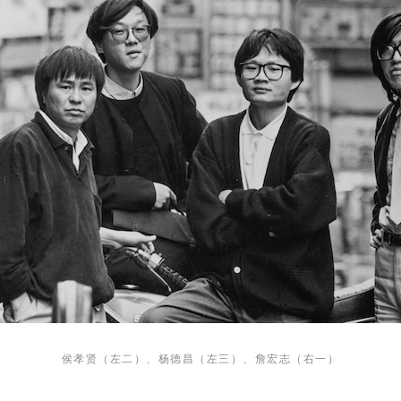
侯孝贤（左二）、杨德昌（左三）、
詹宏志（右一）