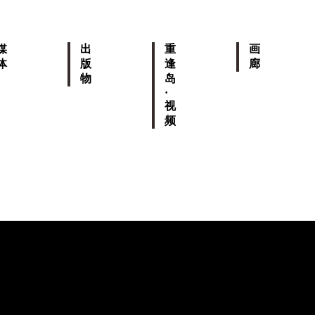
媒
出
重
画
体
版
逢
廊
物
岛
·
视
频